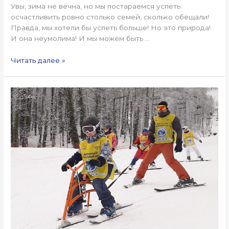
Увы, зима не вечна, но мы постараемся успеть
осчастливить ровно столько семей, сколько обещали!
Правда, мы хотели бы успеть больше! Но это природа!
И она неумолима! И мы можем быть …
Читать далее »
что
вы
знаете
о
ски
байке?