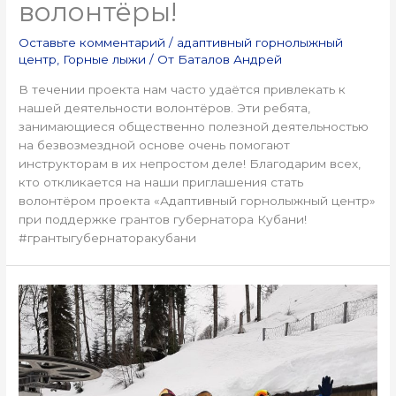
волонтёры!
Оставьте комментарий
/
адаптивный горнолыжный
центр
,
Горные лыжи
/ От
Баталов Андрей
В течении проекта нам часто удаётся привлекать к
нашей деятельности волонтёров. Эти ребята,
занимающиеся общественно полезной деятельностью
на безвозмездной основе очень помогают
инструкторам в их непростом деле! Благодарим всех,
кто откликается на наши приглашения стать
волонтёром проекта «Адаптивный горнолыжный центр»
при поддержке грантов губернатора Кубани!
#грантыгубернаторакубани
Пресс-
релиз:
«Адаптивный
горнолыжный
центр
2022»